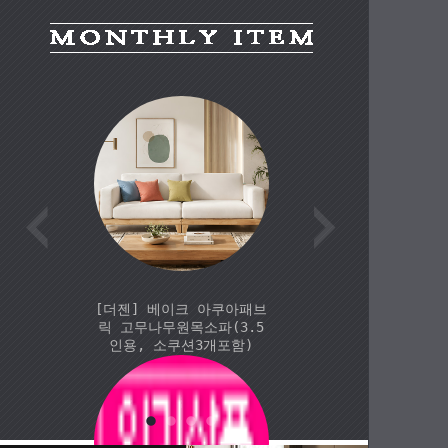
[더젠] 베이크202 아쿠아
[더젠
패브릭 고무나무원목소파
파가
(3.5인용, 소쿠션3개포
함)