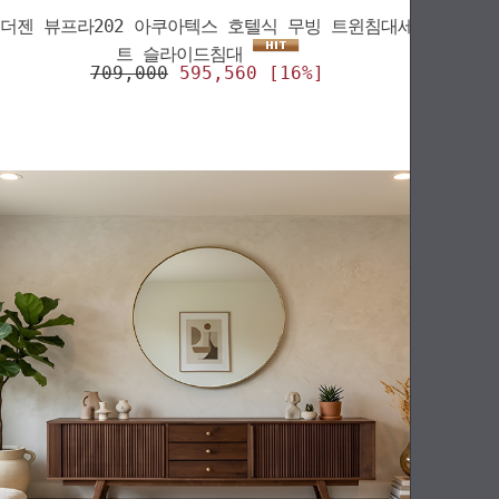
더젠 뷰프라202 아쿠아텍스 호텔식 무빙 트윈침대세
트 슬라이드침대
709,000
595,560 [16%]