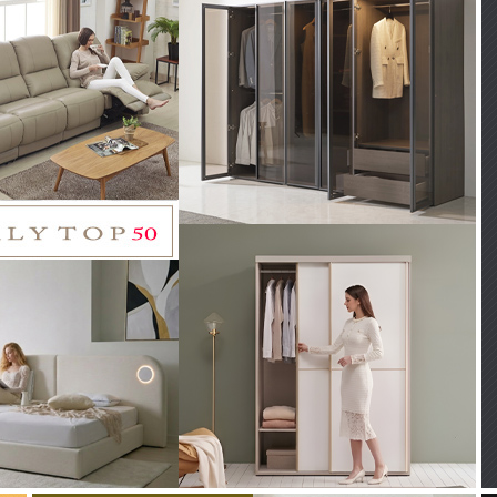
스트 고급 올 나
[더젠] 베이크 아쿠아패브
동리클라이너소
릭 고무나무원목소파(3.5
3인용)
인용, 소쿠션3개포함)
95,000
800 [16%]