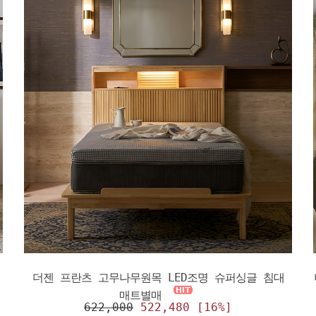
더젠 프란츠 고무나무원목 LED조명 슈퍼싱글 침대
매트별매
622,000
522,480 [16%]