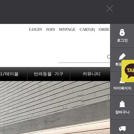
LOGIN
JOIN
MYPAGE
CART(
0
)
ORDER
로그인
회원가입
자/테이블
반려동물 가구
커뮤니티
마이페이지
장바구니