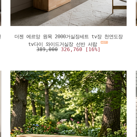
연
더젠 에르앙 원목 2000거실장세트 tv장 천연도장
tv다이 와이드거실장 선반 서랍
389,000
326,760 [16%]