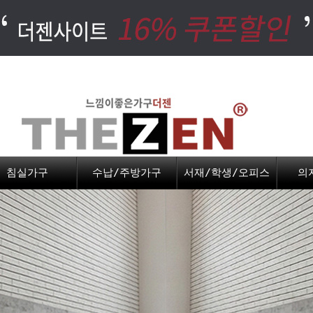
침실가구
수납/주방가구
서재/학생/오피스
의