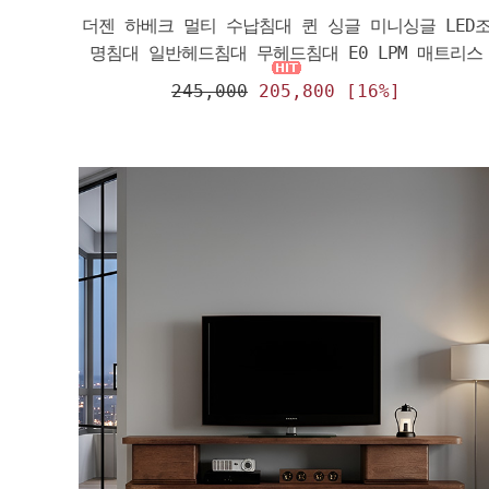
더젠 하베크 멀티 수납침대 퀸 싱글 미니싱글 LED
명침대 일반헤드침대 무헤드침대 E0 LPM 매트리스
245,000
205,800 [16%]