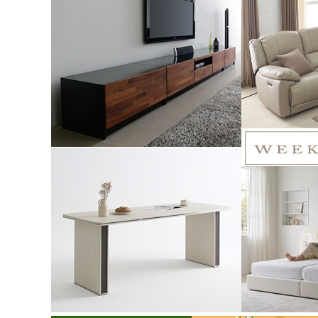
[더젠] 하
파가죽 전
파(
1,1
1,003,