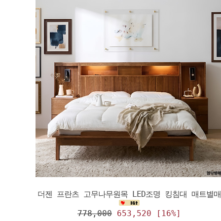
더젠 프란츠 고무나무원목 LED조명 킹침대 매트별매
778,000
653,520 [16%]