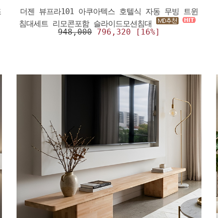
조
더젠 뷰프라101 아쿠아텍스 호텔식 자동 무빙 트윈
침대세트 리모콘포함 슬라이드모션침대
948,000
796,320 [16%]