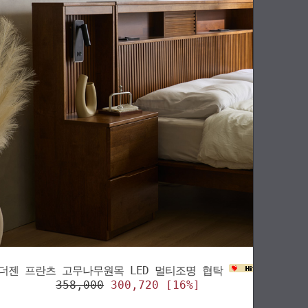
더젠 프란츠 고무나무원목 LED 멀티조명 협탁
358,000
300,720 [16%]