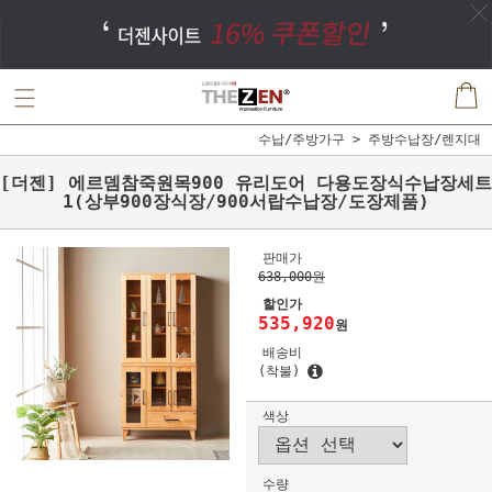
수납/주방가구
주방수납장/렌지대
[더젠] 에르뎀참죽원목900 유리도어 다용도장식수납장세트
1(상부900장식장/900서랍수납장/도장제품)
판매가
638,000원
할인가
535,920
원
배송비
(착불)
색상
수량