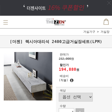
거실가구
거실장
[더젠] 렉시아대리석 2400고급거실장세트(LPM)
판매가
232,000원
할인가
194,880
원
배송비
(착불)
색상
수량