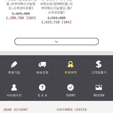
용,아쿠아텍스기능원
브릭소파(편백4인용,아
단,소쿠션미포함)
쿠아텍스기능원단,중/
소쿠션포함)
1,439,000
1,208,760 [16%]
1,933,000
1,623,720 [16%]
회원가입
배송조회
회원혜택
고객맞춤가
마이페이지
Q & A
EVENT
REVIEW
BANK ACCOUNT
CUSTOMER CENTER