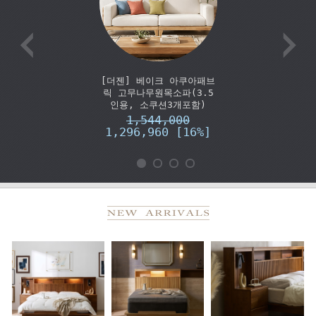
[더젠] 베이크 아쿠아패브
릭 고무나무원목소파(3.5
인용, 소쿠션3개포함)
1,544,000
1,296,960 [16%]