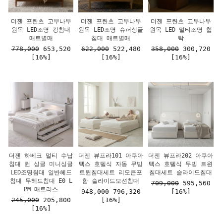
더젠 프란츠 고무나무
더젠 프란츠 고무나무
더젠 프란츠 고무나무
원목 LED조명 킹침대
원목 LED조명 슈퍼싱글
원목 LED 멀티조명 협
매트별매
침대 매트별매
탁
778,000
653,520
622,000
522,480
358,000
300,720
[16%]
[16%]
[16%]
더젠 하베크 멀티 수납
더젠 뷰프라101 아쿠아
더젠 뷰프라202 아쿠아
침대 퀸 싱글 미니싱글
텍스 호텔식 자동 무빙
텍스 호텔식 무빙 트윈
LED조명침대 일반헤드
트윈침대세트 리모콘포
침대세트 슬라이드침대
침대 무헤드침대 E0 L
함 슬라이드모션침대
709,000
595,560
PM 매트리스
948,000
796,320
[16%]
245,000
205,800
[16%]
[16%]