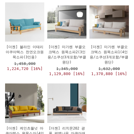
[더젠] 블라인 이태리
[더젠] 마가렌 부클오
[더젠] 마가렌 부클오
아쿠아텍스 천연오크원
크텍스 원목소파2(3인
크텍스 원목소파1(4인
목소파(3인용)
용/소쿠션3개포함/부클
용/소쿠션3개포함/부클
원단)
원단)
1,458,000
1,224,720 [16%]
1,345,000
1,632,000
1,129,800 [16%]
1,370,880 [16%]
[더젠] 케인츠월넛 아
[더젠] 리치몬202 광
쿠아텍스 원목소파(4인
폭 편백나무 아쿠아패