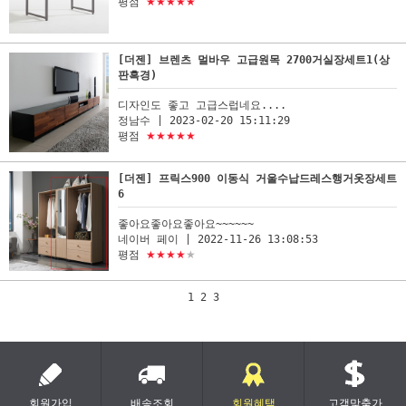
평점
★★★★★
[더젠] 브렌츠 멀바우 고급원목 2700거실장세트1(상
판흑경)
디자인도 좋고 고급스럽네요....
정남수
| 2023-02-20 15:11:29
평점
★★★★★
[더젠] 프릭스900 이동식 거울수납드레스행거옷장세트
6
좋아요좋아요좋아요~~~~~~
네이버 페이
| 2022-11-26 13:08:53
평점
★★★★
★
1
2
3
회원가입
배송조회
회원혜택
고객맞춤가