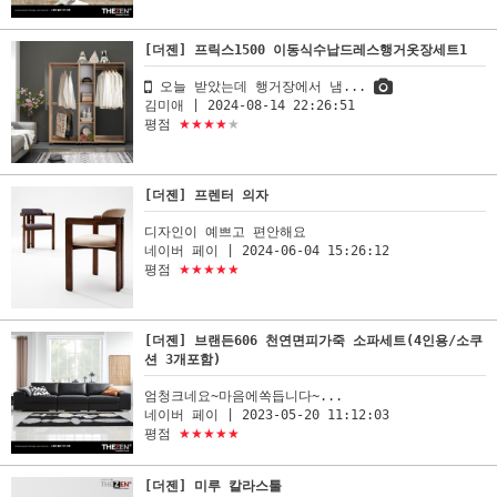
[더젠] 프릭스1500 이동식수납드레스행거옷장세트1
오늘 받았는데 행거장에서 냄...
김미애
| 2024-08-14 22:26:51
평점
★★★★
★
[더젠] 프렌터 의자
디자인이 예쁘고 편안해요
네이버 페이
| 2024-06-04 15:26:12
평점
★★★★★
[더젠] 브랜든606 천연면피가죽 소파세트(4인용/소쿠
션 3개포함)
엄청크네요~마음에쏙듭니다~...
네이버 페이
| 2023-05-20 11:12:03
평점
★★★★★
[더젠] 미루 칼라스툴