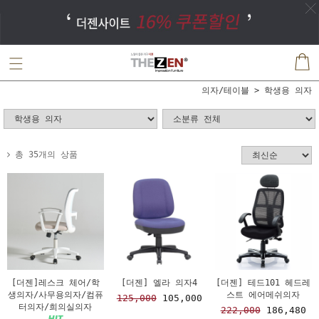
의자/테이블
학생용 의자
총 35개의 상품
[더젠]레스크 체어/학
[더젠] 엘라 의자4
[더젠] 테드101 헤드레
생의자/사무용의자/컴퓨
스트 에어메쉬의자
125,000
105,000
터의자/희의실의자
222,000
186,480