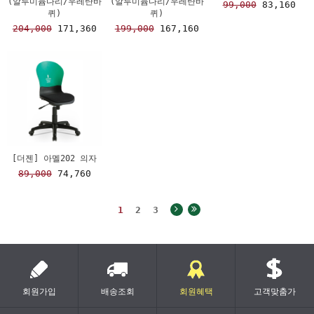
(알루미늄다리/우레탄바
(알루미늄다리/우레탄바
99,000
83,160
퀴)
퀴)
204,000
171,360
199,000
167,160
[더젠] 아멜202 의자
89,000
74,760
1
2
3
회원가입
배송조회
회원혜택
고객맞춤가