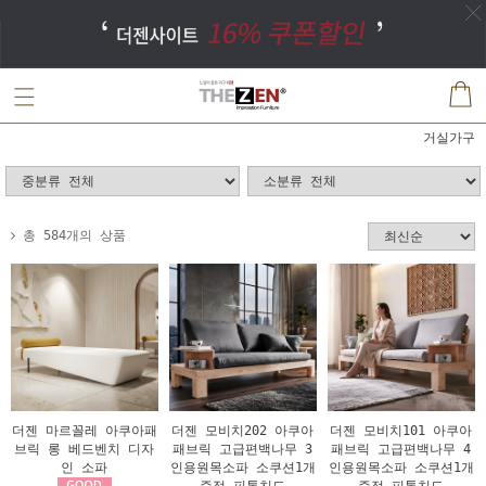
거실가구
총 584개의 상품
더젠 마르꼴레 아쿠아패
더젠 모비치202 아쿠아
더젠 모비치101 아쿠아
브릭 롱 베드벤치 디자
패브릭 고급편백나무 3
패브릭 고급편백나무 4
인 소파
인용원목소파 소쿠션1개
인용원목소파 소쿠션1개
증정 피톤치드
증정 피톤치드