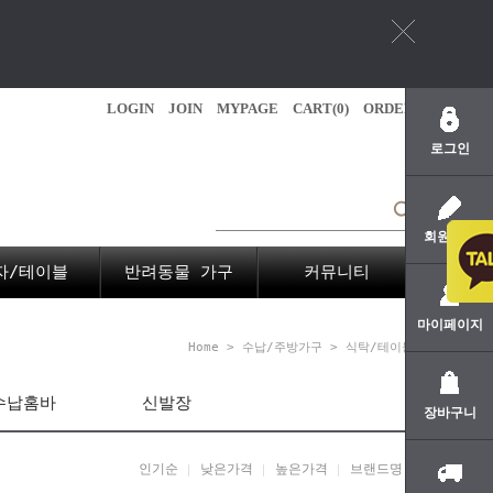
LOGIN
JOIN
MYPAGE
CART(
0
)
ORDER
로그인
회원가입
자/테이블
반려동물 가구
커뮤니티
마이페이지
Home
>
수납/주방가구
>
식탁/테이블
수납홈바
신발장
장바구니
인기순
낮은가격
높은가격
브랜드명