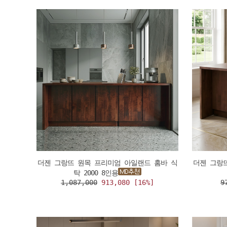
더젠 그랑뜨 원목 프리미엄 아일랜드 홈바 식
더젠 그랑
탁 2000 8인용
1,087,000
913,080 [16%]
9