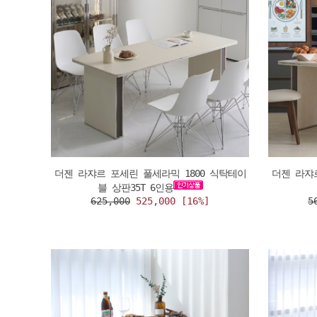
더젠 라쟈르 포세린 풀세라믹 1800 식탁테이
더젠 라쟈
블 상판35T 6인용
625,000
525,000 [16%]
5