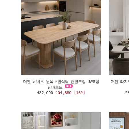
더젠 베네츠 원목 6인식탁 천연도장 UV코팅
더젠 라쟈
템바보드
482,000
404,880 [16%]
5