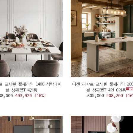
르 포세린 풀세라믹 1400 식탁테이
더젠 라쟈르 포세린 풀세라믹 16
블 상판35T 4인용
블 상판35T 4인 6인용
88,000
493,920 [16%]
605,000
508,200 [16