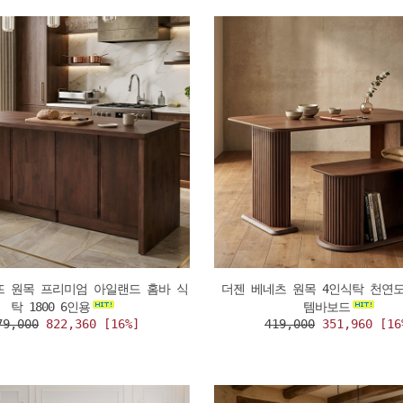
뜨 원목 프리미엄 아일랜드 홈바 식
더젠 베네츠 원목 4인식탁 천연도
탁 1800 6인용
템바보드
79,000
822,360 [16%]
419,000
351,960 [16