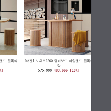
일랜드 원목식
[더젠] 노체르1200 템바보드 아일랜드 원목식
탁
%]
575,000
483,000 [16%]