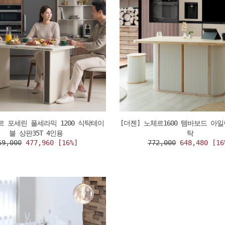
르 포세린 풀세라믹 1200 식탁테이
[더젠] 노체르1600 템바보드 아
블 상판35T 4인용
탁
69,000
477,960 [16%]
772,000
648,480 [16