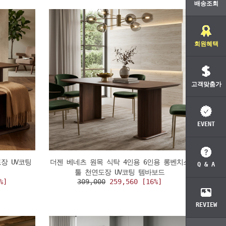
배송조회
회원혜택
고객맞춤가
EVENT
장 UV코팅
더젠 베네츠 원목 식탁 4인용 6인용 롱벤치스
Q & A
툴 천연도장 UV코팅 템바보드
%]
309,000
259,560 [16%]
REVIEW