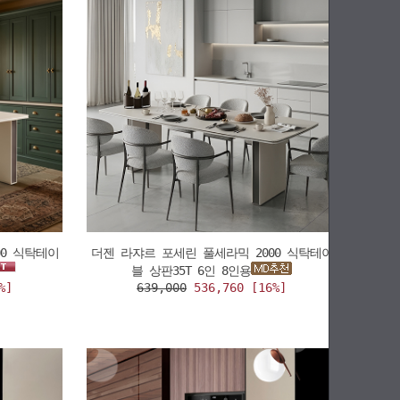
00 식탁테이
더젠 라쟈르 포세린 풀세라믹 2000 식탁테이
블 상판35T 6인 8인용
%]
639,000
536,760 [16%]