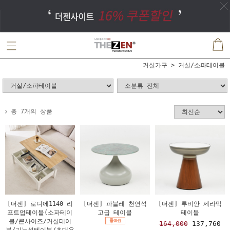
거실가구
거실/소파테이블
총 7개의 상품
[더젠] 로디에1140 리
[더젠] 파블레 천연석
[더젠] 루비안 세라믹
프트업테이블(소파테이
고급 테이블
테이블
블/큰사이즈/거실테이
164,000
137,760
블/기능성테이블/초대용