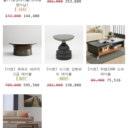
302,000
253,680
량수납)
172,000
144,480
[더젠] 쥬레프 세라믹
[더젠] 샤그랑 강화유
[더젠] 하엠1200 소파
고급 테이블
리 테이블
테이블
89,900
75,516
709,000
595,560
282,000
236,880